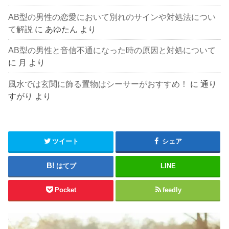
AB型の男性の恋愛において別れのサインや対処法につい
て解説
に
あゆたん
より
AB型の男性と音信不通になった時の原因と対処について
に
月
より
風水では玄関に飾る置物はシーサーがおすすめ！
に
通り
すがり
より
ツイート
シェア
はてブ
LINE
Pocket
feedly