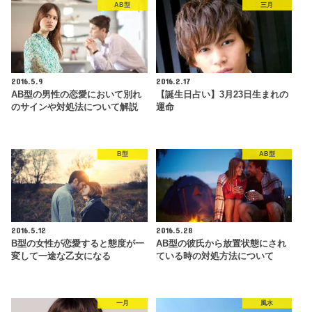
AB型
三月
2016.5.9
2016.2.17
AB型の男性の恋愛において別れ
【誕生日占い】3月23日生まれの
のサインや対処法について解説
運命
B型
AB型
2016.5.12
2016.5.28
B型の女性が恋愛すると態度が一
AB型の彼氏から放置状態にされ
変して一途な乙女になる
ている時の対処方法について
一月
風水