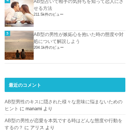
AB型占いで相手の気持ちを知って恋人にさ
せる方法
211.5k件のビュー
AB型の男性が嫉妬心を抱いた時の態度や対
処について解説しよう
204.1k件のビュー
最近のコメント
AB型男性のキスに隠された様々な意味に悩まないための
ヒント
に
manami
より
AB型の男性が恋愛を本気でする時はどんな態度や行動を
するの？
に
アリス
より