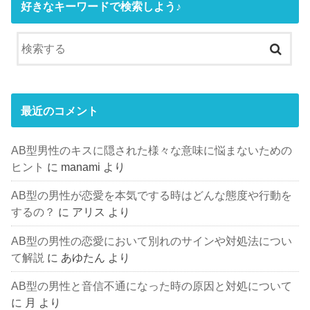
好きなキーワードで検索しよう♪
最近のコメント
AB型男性のキスに隠された様々な意味に悩まないための
ヒント
に
manami
より
AB型の男性が恋愛を本気でする時はどんな態度や行動を
するの？
に
アリス
より
AB型の男性の恋愛において別れのサインや対処法につい
て解説
に
あゆたん
より
AB型の男性と音信不通になった時の原因と対処について
に
月
より