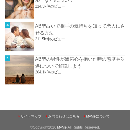
ルーなど)について
214.3k件のビュー
AB型占いで相手の気持ちを知って恋人にさ
せる方法
211.5k件のビュー
AB型の男性が嫉妬心を抱いた時の態度や対
処について解説しよう
204.1k件のビュー
サイトマップ
お問合わせはこちら
MyMeについて
©Copyright2026
MyMe
.All Rights Reserved.