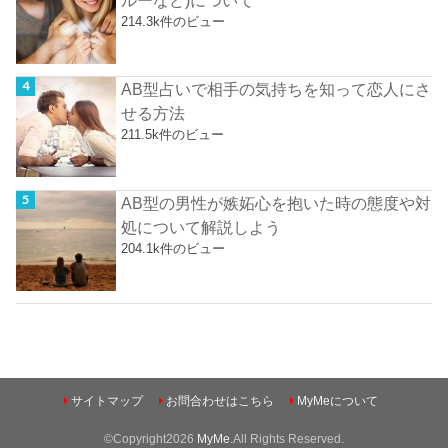
ルーなど)について
214.3k件のビュー
AB型占いで相手の気持ちを知って恋人にさ
せる方法
211.5k件のビュー
AB型の男性が嫉妬心を抱いた時の態度や対
処について解説しよう
204.1k件のビュー
サイトマップ
お問合わせはこちら
MyMeについて
©Copyright2026
MyMe
.All Rights Reserved.