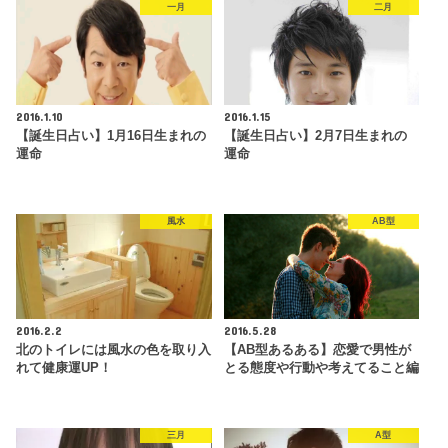
一月
二月
2016.1.10
2016.1.15
【誕生日占い】1月16日生まれの
【誕生日占い】2月7日生まれの
運命
運命
風水
AB型
2016.2.2
2016.5.28
北のトイレには風水の色を取り入
【AB型あるある】恋愛で男性が
れて健康運UP！
とる態度や行動や考えてること編
三月
A型