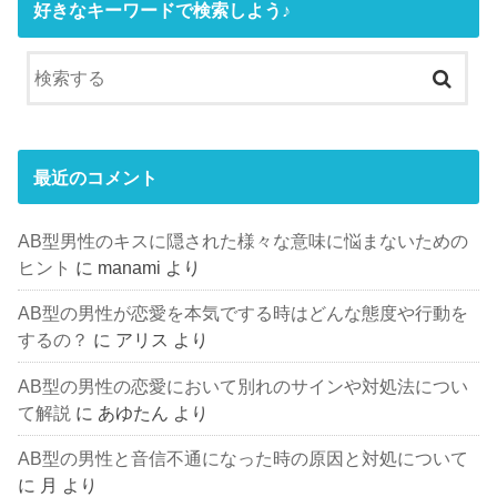
好きなキーワードで検索しよう♪
最近のコメント
AB型男性のキスに隠された様々な意味に悩まないための
ヒント
に
manami
より
AB型の男性が恋愛を本気でする時はどんな態度や行動を
するの？
に
アリス
より
AB型の男性の恋愛において別れのサインや対処法につい
て解説
に
あゆたん
より
AB型の男性と音信不通になった時の原因と対処について
に
月
より