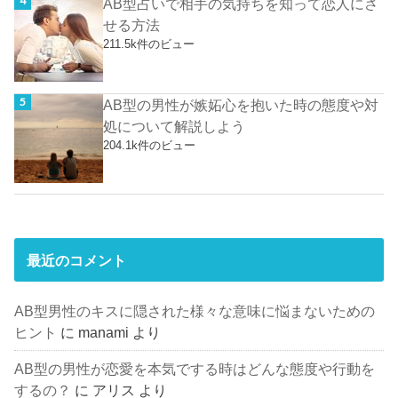
AB型占いで相手の気持ちを知って恋人にさ
せる方法
211.5k件のビュー
AB型の男性が嫉妬心を抱いた時の態度や対
処について解説しよう
204.1k件のビュー
最近のコメント
AB型男性のキスに隠された様々な意味に悩まないための
ヒント
に
manami
より
AB型の男性が恋愛を本気でする時はどんな態度や行動を
するの？
に
アリス
より