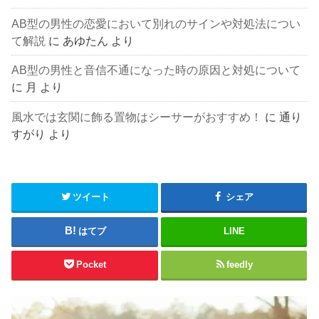
AB型の男性の恋愛において別れのサインや対処法につい
て解説
に
あゆたん
より
AB型の男性と音信不通になった時の原因と対処について
に
月
より
風水では玄関に飾る置物はシーサーがおすすめ！
に
通り
すがり
より
ツイート
シェア
はてブ
LINE
Pocket
feedly