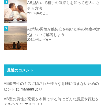
AB型占いで相手の気持ちを知って恋人にさ
せる方法
211.5k件のビュー
AB型の男性が嫉妬心を抱いた時の態度や対
処について解説しよう
204.1k件のビュー
最近のコメント
AB型男性のキスに隠された様々な意味に悩まないための
ヒント
に
manami
より
AB型の男性が恋愛を本気でする時はどんな態度や行動を
するの？
に
アリス
より