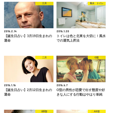
三月
風水 トイレ
2016.2.14
2016.1.20
【誕生日占い】3月19日生まれの
トイレは色と北東を大切に！風水
運命
での運気上昇法
二月
O型
2016.1.16
2016.6.7
【誕生日占い】2月12日生まれの
O型の男性が恋愛で出す態度や好
運命
きな人にする行動はやはり単純
AB型
AB型