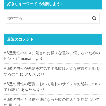
好きなキーワードで検索しよう♪
最近のコメント
AB型男性のキスに隠された様々な意味に悩まないための
ヒント
に
manami
より
AB型の男性が恋愛を本気でする時はどんな態度や行動を
するの？
に
アリス
より
AB型の男性の恋愛において別れのサインや対処法につい
て解説
に
あゆたん
より
AB型の男性と音信不通になった時の原因と対処について
に
月
より