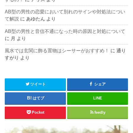
AB型の男性の恋愛において別れのサインや対処法につい
て解説
に
あゆたん
より
AB型の男性と音信不通になった時の原因と対処について
に
月
より
風水では玄関に飾る置物はシーサーがおすすめ！
に
通り
すがり
より
ツイート
シェア
はてブ
LINE
Pocket
feedly