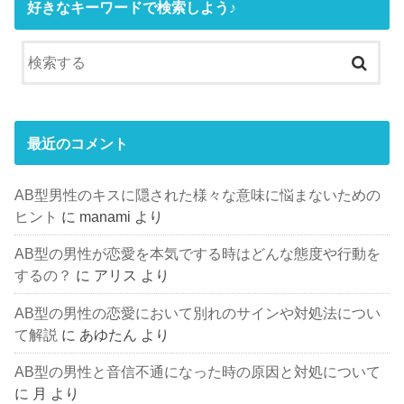
好きなキーワードで検索しよう♪
最近のコメント
AB型男性のキスに隠された様々な意味に悩まないための
ヒント
に
manami
より
AB型の男性が恋愛を本気でする時はどんな態度や行動を
するの？
に
アリス
より
AB型の男性の恋愛において別れのサインや対処法につい
て解説
に
あゆたん
より
AB型の男性と音信不通になった時の原因と対処について
に
月
より