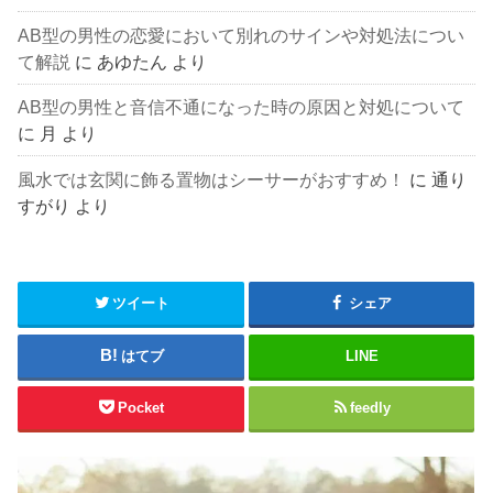
AB型の男性の恋愛において別れのサインや対処法につい
て解説
に
あゆたん
より
AB型の男性と音信不通になった時の原因と対処について
に
月
より
風水では玄関に飾る置物はシーサーがおすすめ！
に
通り
すがり
より
ツイート
シェア
はてブ
LINE
Pocket
feedly