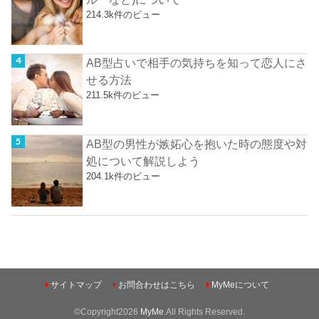
214.3k件のビュー
AB型占いで相手の気持ちを知って恋人にさ
せる方法
211.5k件のビュー
AB型の男性が嫉妬心を抱いた時の態度や対
処について解説しよう
204.1k件のビュー
サイトマップ
お問合わせはこちら
MyMeについて
©Copyright2026
MyMe
.All Rights Reserved.