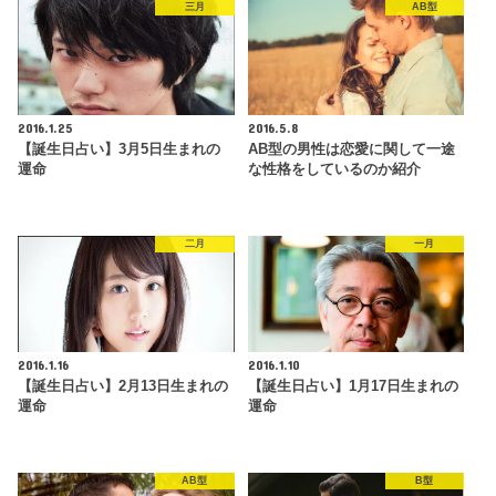
三月
AB型
2016.1.25
2016.5.8
【誕生日占い】3月5日生まれの
AB型の男性は恋愛に関して一途
運命
な性格をしているのか紹介
二月
一月
2016.1.16
2016.1.10
【誕生日占い】2月13日生まれの
【誕生日占い】1月17日生まれの
運命
運命
AB型
B型