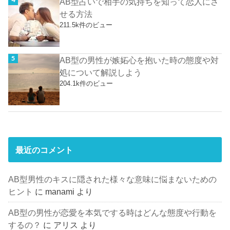
AB型占いで相手の気持ちを知って恋人にさ
せる方法
211.5k件のビュー
AB型の男性が嫉妬心を抱いた時の態度や対
処について解説しよう
204.1k件のビュー
最近のコメント
AB型男性のキスに隠された様々な意味に悩まないための
ヒント
に
manami
より
AB型の男性が恋愛を本気でする時はどんな態度や行動を
するの？
に
アリス
より