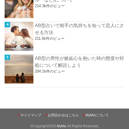
214.3k件のビュー
AB型占いで相手の気持ちを知って恋人にさ
せる方法
211.5k件のビュー
AB型の男性が嫉妬心を抱いた時の態度や対
処について解説しよう
204.1k件のビュー
サイトマップ
お問合わせはこちら
MyMeについて
©Copyright2026
MyMe
.All Rights Reserved.