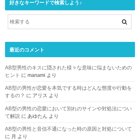
好きなキーワードで検索しよう♪
最近のコメント
AB型男性のキスに隠された様々な意味に悩まないための
ヒント
に
manami
より
AB型の男性が恋愛を本気でする時はどんな態度や行動を
するの？
に
アリス
より
AB型の男性の恋愛において別れのサインや対処法につい
て解説
に
あゆたん
より
AB型の男性と音信不通になった時の原因と対処について
に
月
より