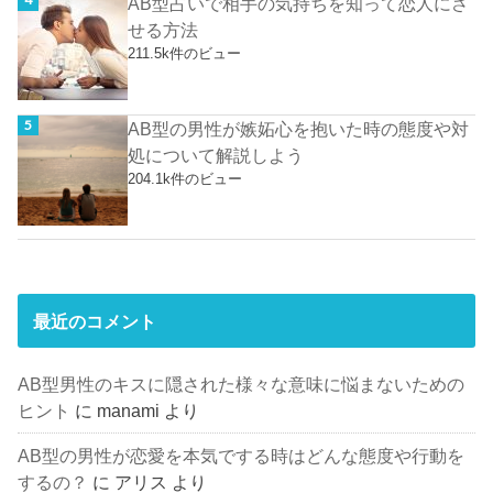
AB型占いで相手の気持ちを知って恋人にさ
せる方法
211.5k件のビュー
AB型の男性が嫉妬心を抱いた時の態度や対
処について解説しよう
204.1k件のビュー
最近のコメント
AB型男性のキスに隠された様々な意味に悩まないための
ヒント
に
manami
より
AB型の男性が恋愛を本気でする時はどんな態度や行動を
するの？
に
アリス
より