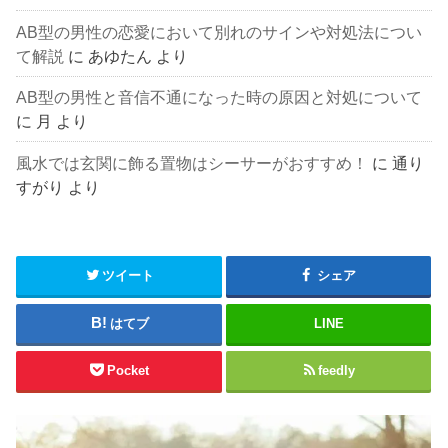
AB型の男性の恋愛において別れのサインや対処法につい
て解説
に
あゆたん
より
AB型の男性と音信不通になった時の原因と対処について
に
月
より
風水では玄関に飾る置物はシーサーがおすすめ！
に
通り
すがり
より
ツイート
シェア
はてブ
LINE
Pocket
feedly