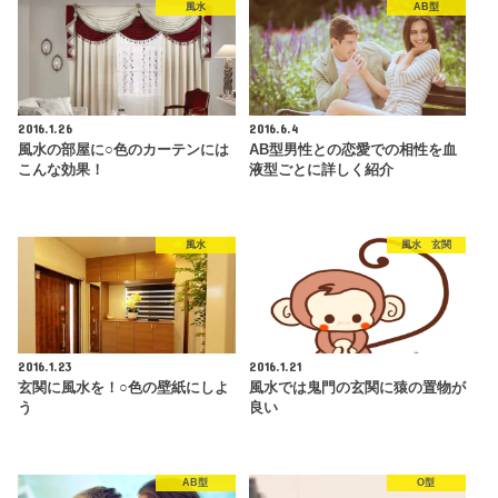
風水
AB型
2016.1.26
2016.6.4
風水の部屋に○色のカーテンには
AB型男性との恋愛での相性を血
こんな効果！
液型ごとに詳しく紹介
風水
風水 玄関
2016.1.23
2016.1.21
玄関に風水を！○色の壁紙にしよ
風水では鬼門の玄関に猿の置物が
う
良い
AB型
O型