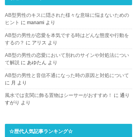
AB型男性のキスに隠された様々な意味に悩まないための
ヒント
に
manami
より
AB型の男性が恋愛を本気でする時はどんな態度や行動を
するの？
に
アリス
より
AB型の男性の恋愛において別れのサインや対処法につい
て解説
に
あゆたん
より
AB型の男性と音信不通になった時の原因と対処について
に
月
より
風水では玄関に飾る置物はシーサーがおすすめ！
に
通り
すがり
より
☆歴代人気記事ランキング☆