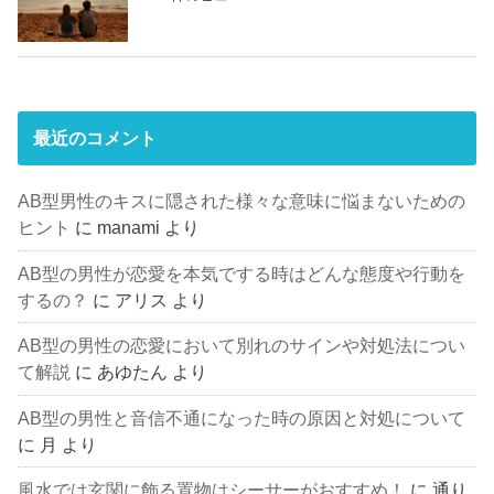
最近のコメント
AB型男性のキスに隠された様々な意味に悩まないための
ヒント
に
manami
より
AB型の男性が恋愛を本気でする時はどんな態度や行動を
するの？
に
アリス
より
AB型の男性の恋愛において別れのサインや対処法につい
て解説
に
あゆたん
より
AB型の男性と音信不通になった時の原因と対処について
に
月
より
風水では玄関に飾る置物はシーサーがおすすめ！
に
通り