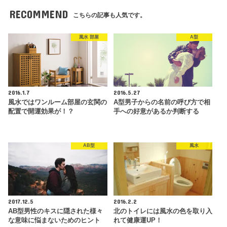
RECOMMEND
こちらの記事も人気です。
風水 部屋
A型
2016.1.7
2016.5.27
風水ではワンルーム部屋の玄関の
A型男子からの名前の呼び方で相
配置で開運効果が！？
手への好意があるか判断する
AB型
風水
2017.12.5
2016.2.2
AB型男性のキスに隠された様々
北のトイレには風水の色を取り入
な意味に悩まないためのヒント
れて健康運UP！