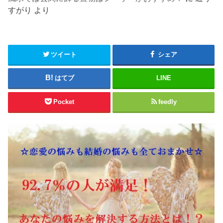
すがり
より
ツイート
シェア
はてブ
LINE
Pocket
feedly