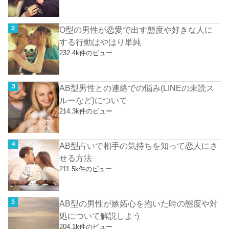
O型の男性が恋愛で出す態度や好きな人に
する行動はやはり単純
232.4k件のビュー
AB型男性との連絡での悩み(LINEの未読ス
ルーなど)について
214.3k件のビュー
AB型占いで相手の気持ちを知って恋人にさ
せる方法
211.5k件のビュー
AB型の男性が嫉妬心を抱いた時の態度や対
処について解説しよう
204.1k件のビュー