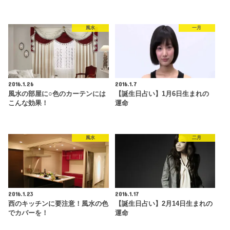
風水
一月
2016.1.26
2016.1.7
風水の部屋に○色のカーテンには
【誕生日占い】1月6日生まれの
こんな効果！
運命
風水
二月
2016.1.23
2016.1.17
西のキッチンに要注意！風水の色
【誕生日占い】2月14日生まれの
でカバーを！
運命