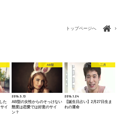
トップページへ
AB型
二月
2016.5.13
2016.1.24
した
AB型の女性からのそっけない
【誕生日占い】2月27日生ま
りサイ
態度は恋愛では好意のサイ
れの運命
ン？