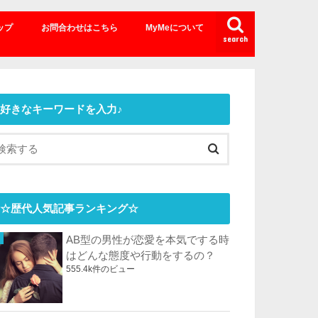
ップ
お問合わせはこちら
MyMeについて
search
好きなキーワードを入力♪
☆歴代人気記事ランキング☆
AB型の男性が恋愛を本気でする時
はどんな態度や行動をするの？
555.4k件のビュー