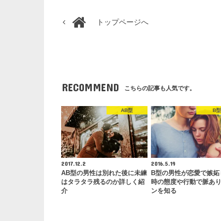
トップページへ
RECOMMEND
こちらの記事も人気です。
AB型
B型
2017.12.2
2016.5.19
AB型の男性は別れた後に未練
B型の男性が恋愛で嫉妬
はタラタラ残るのか詳しく紹
時の態度や行動で脈あ
介
ンを知る