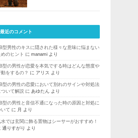
最近のコメント
AB型男性のキスに隠された様々な意味に悩まない
ためのヒント
に
manami
より
AB型の男性が恋愛を本気でする時はどんな態度や
行動をするの？
に
アリス
より
AB型の男性の恋愛において別れのサインや対処法
について解説
に
あゆたん
より
AB型の男性と音信不通になった時の原因と対処に
ついて
に
月
より
風水では玄関に飾る置物はシーサーがおすすめ！
に
通りすがり
より