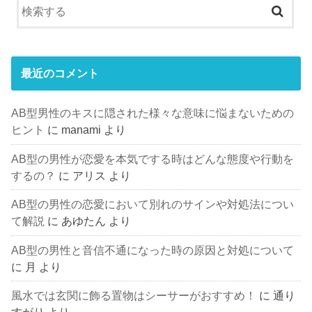
最近のコメント
AB型男性のキスに隠された様々な意味に悩まないための
ヒント
に
manami
より
AB型の男性が恋愛を本気でする時はどんな態度や行動を
するの？
に
アリス
より
AB型の男性の恋愛において別れのサインや対処法につい
て解説
に
あゆたん
より
AB型の男性と音信不通になった時の原因と対処について
に
月
より
風水では玄関に飾る置物はシーサーがおすすめ！
に
通り