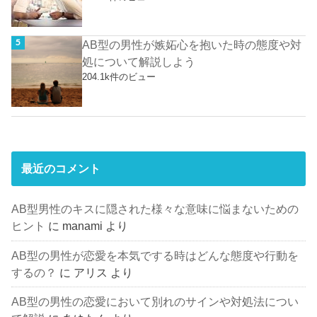
AB型の男性が嫉妬心を抱いた時の態度や対
処について解説しよう
204.1k件のビュー
最近のコメント
AB型男性のキスに隠された様々な意味に悩まないための
ヒント
に
manami
より
AB型の男性が恋愛を本気でする時はどんな態度や行動を
するの？
に
アリス
より
AB型の男性の恋愛において別れのサインや対処法につい