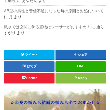
て解説
に
あゆたん
より
AB型の男性と音信不通になった時の原因と対処について
に
月
より
風水では玄関に飾る置物はシーサーがおすすめ！
に
通り
すがり
より
ツイート
シェア
はてブ
LINE
Pocket
feedly