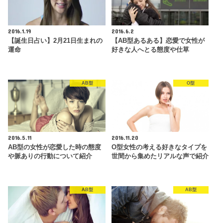
2016.1.19
2016.6.2
【誕生日占い】2月21日生まれの
【AB型あるある】恋愛で女性が
運命
好きな人へとる態度や仕草
AB型
O型
2016.5.11
2016.11.20
AB型の女性が恋愛した時の態度
O型女性の考える好きなタイプを
や脈ありの行動について紹介
世間から集めたリアルな声で紹介
AB型
AB型