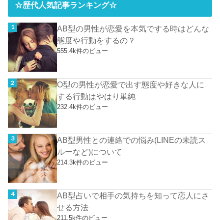
☆歴代人気記事ランキング☆
AB型の男性が恋愛を本気でする時はどんな
態度や行動をするの？
555.4k件のビュー
O型の男性が恋愛で出す態度や好きな人に
する行動はやはり単純
232.4k件のビュー
AB型男性との連絡での悩み(LINEの未読ス
ルーなど)について
214.3k件のビュー
AB型占いで相手の気持ちを知って恋人にさ
せる方法
211.5k件のビュー