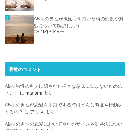
AB型の男性が嫉妬心を抱いた時の態度や対
処について解説しよう
204.1k件のビュー
最近のコメント
AB型男性のキスに隠された様々な意味に悩まないための
ヒント
に
manami
より
AB型の男性が恋愛を本気でする時はどんな態度や行動を
するの？
に
アリス
より
AB型の男性の恋愛において別れのサインや対処法につい