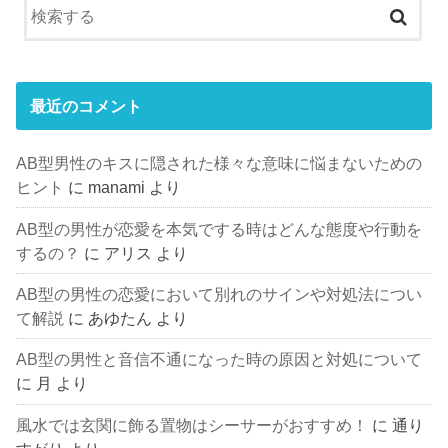
最近のコメント
AB型男性のキスに隠された様々な意味に悩まないための
ヒント
に
manami
より
AB型の男性が恋愛を本気でする時はどんな態度や行動を
するの？
に
アリス
より
AB型の男性の恋愛において別れのサインや対処法につい
て解説
に
あゆたん
より
AB型の男性と音信不通になった時の原因と対処について
に
月
より
風水では玄関に飾る置物はシーサーがおすすめ！
に
通り