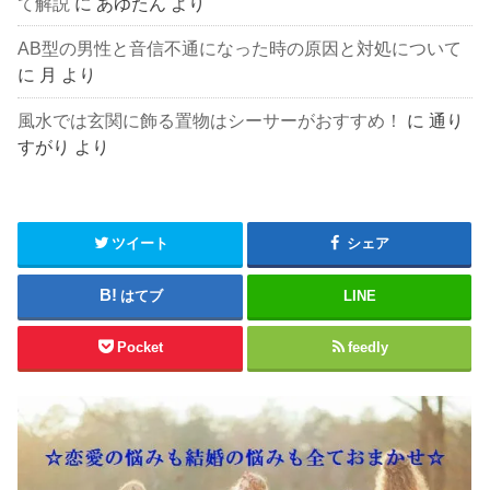
て解説
に
あゆたん
より
AB型の男性と音信不通になった時の原因と対処について
に
月
より
風水では玄関に飾る置物はシーサーがおすすめ！
に
通り
すがり
より
ツイート
シェア
はてブ
LINE
Pocket
feedly