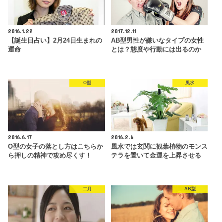
2016.1.22
2017.12.11
【誕生日占い】2月24日生まれの
AB型男性が嫌いなタイプの女性
運命
とは？態度や行動には出るのか
O型
風水
2016.6.17
2016.2.6
O型の女子の落とし方はこちらか
風水では玄関に観葉植物のモンス
ら押しの精神で攻め尽くす！
テラを置いて金運を上昇させる
二月
AB型