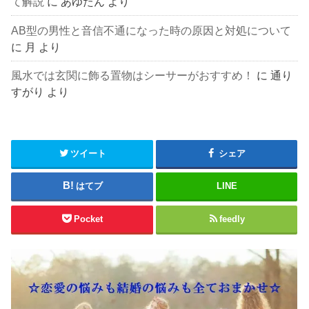
て解説
に
あゆたん
より
AB型の男性と音信不通になった時の原因と対処について
に
月
より
風水では玄関に飾る置物はシーサーがおすすめ！
に
通り
すがり
より
ツイート
シェア
はてブ
LINE
Pocket
feedly