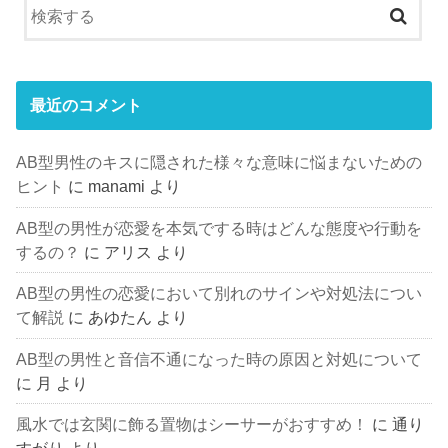
最近のコメント
AB型男性のキスに隠された様々な意味に悩まないための
ヒント
に
manami
より
AB型の男性が恋愛を本気でする時はどんな態度や行動を
するの？
に
アリス
より
AB型の男性の恋愛において別れのサインや対処法につい
て解説
に
あゆたん
より
AB型の男性と音信不通になった時の原因と対処について
に
月
より
風水では玄関に飾る置物はシーサーがおすすめ！
に
通り