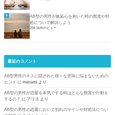
AB型の男性が嫉妬心を抱いた時の態度や対
処について解説しよう
204.1k件のビュー
最近のコメント
AB型男性のキスに隠された様々な意味に悩まないための
ヒント
に
manami
より
AB型の男性が恋愛を本気でする時はどんな態度や行動を
するの？
に
アリス
より
AB型の男性の恋愛において別れのサインや対処法につい