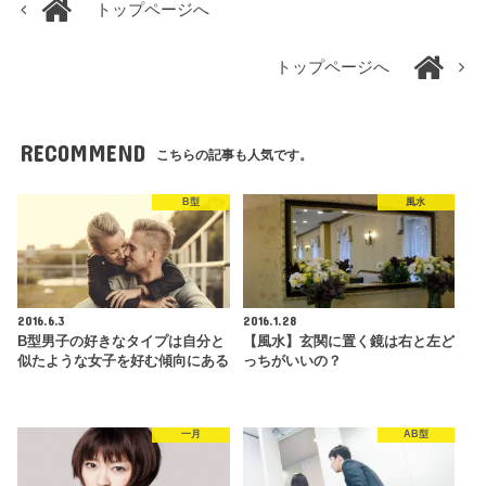
トップページへ
トップページへ
RECOMMEND
こちらの記事も人気です。
B型
風水
2016.6.3
2016.1.28
B型男子の好きなタイプは自分と
【風水】玄関に置く鏡は右と左ど
似たような女子を好む傾向にある
っちがいいの？
一月
AB型