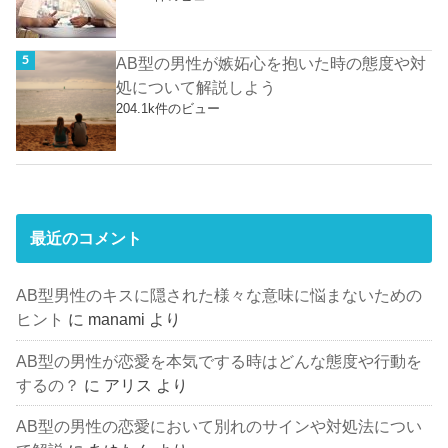
AB型の男性が嫉妬心を抱いた時の態度や対
処について解説しよう
204.1k件のビュー
最近のコメント
AB型男性のキスに隠された様々な意味に悩まないための
ヒント
に
manami
より
AB型の男性が恋愛を本気でする時はどんな態度や行動を
するの？
に
アリス
より
AB型の男性の恋愛において別れのサインや対処法につい