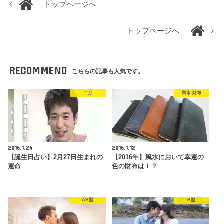
トップページへ
トップページへ
RECOMMEND
こちらの記事も人気です。
二月
風水 財布
2016.1.24
2016.1.12
【誕生日占い】2月27日生まれの
【2016年】風水において幸運の
運命
色の財布は！？
AB型
B型