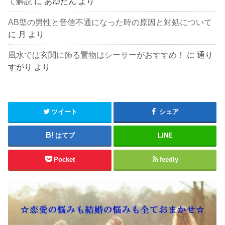
て解説
に
あゆたん
より
AB型の男性と音信不通になった時の原因と対処について
に
月
より
風水では玄関に飾る置物はシーサーがおすすめ！
に
通り
すがり
より
ツイート
シェア
はてブ
LINE
Pocket
feedly