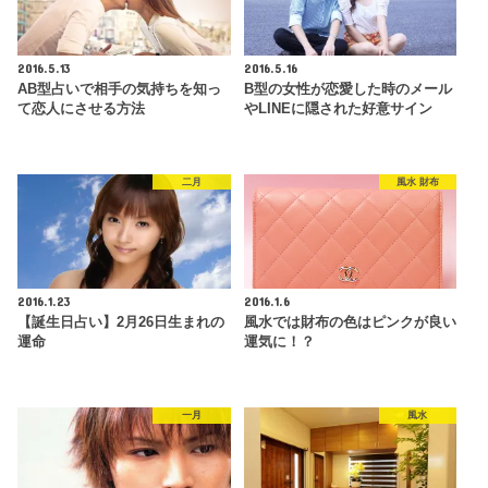
2016.5.13
2016.5.16
AB型占いで相手の気持ちを知っ
B型の女性が恋愛した時のメール
て恋人にさせる方法
やLINEに隠された好意サイン
二月
風水 財布
2016.1.23
2016.1.6
【誕生日占い】2月26日生まれの
風水では財布の色はピンクが良い
運命
運気に！？
一月
風水