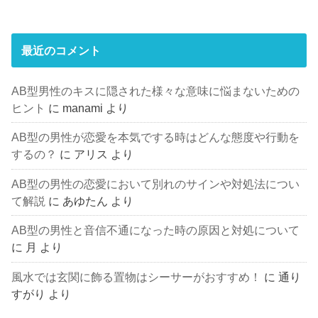
最近のコメント
AB型男性のキスに隠された様々な意味に悩まないための
ヒント
に
manami
より
AB型の男性が恋愛を本気でする時はどんな態度や行動を
するの？
に
アリス
より
AB型の男性の恋愛において別れのサインや対処法につい
て解説
に
あゆたん
より
AB型の男性と音信不通になった時の原因と対処について
に
月
より
風水では玄関に飾る置物はシーサーがおすすめ！
に
通り
すがり
より