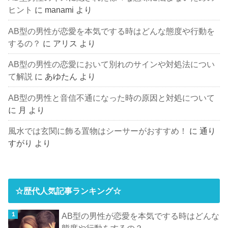
ヒント
に
manami
より
AB型の男性が恋愛を本気でする時はどんな態度や行動を
するの？
に
アリス
より
AB型の男性の恋愛において別れのサインや対処法につい
て解説
に
あゆたん
より
AB型の男性と音信不通になった時の原因と対処について
に
月
より
風水では玄関に飾る置物はシーサーがおすすめ！
に
通り
すがり
より
☆歴代人気記事ランキング☆
AB型の男性が恋愛を本気でする時はどんな
態度や行動をするの？