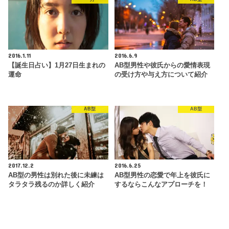
2016.1.11
2016.6.9
【誕生日占い】1月27日生まれの
AB型男性や彼氏からの愛情表現
運命
の受け方や与え方について紹介
AB型
AB型
2017.12.2
2016.6.25
AB型の男性は別れた後に未練は
AB型男性の恋愛で年上を彼氏に
タラタラ残るのか詳しく紹介
するならこんなアプローチを！