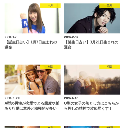
一月
三月
2016.1.7
2016.2.15
【誕生日占い】1月7日生まれの
【誕生日占い】3月21日生まれの
運命
運命
A型
O型
2016.5.20
2016.6.17
A型の男性が恋愛でとる態度や脈
O型の女子の落とし方はこちらか
あり行動は意外と積極的が多い
ら押しの精神で攻め尽くす！
一月
AB型