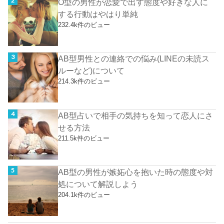
O型の男性が恋愛で出す態度や好きな人に
する行動はやはり単純
232.4k件のビュー
AB型男性との連絡での悩み(LINEの未読ス
ルーなど)について
214.3k件のビュー
AB型占いで相手の気持ちを知って恋人にさ
せる方法
211.5k件のビュー
AB型の男性が嫉妬心を抱いた時の態度や対
処について解説しよう
204.1k件のビュー