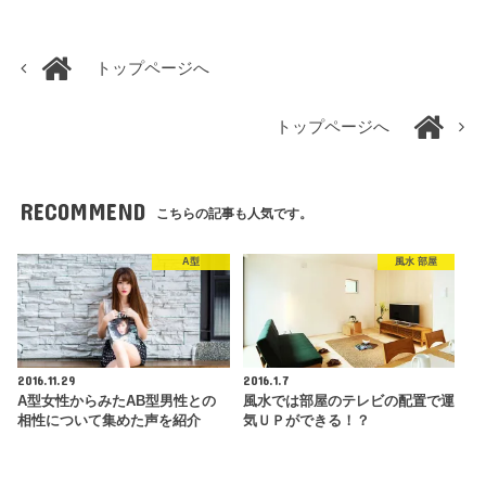
トップページへ
トップページへ
RECOMMEND
こちらの記事も人気です。
A型
風水 部屋
2016.11.29
2016.1.7
A型女性からみたAB型男性との
風水では部屋のテレビの配置で運
相性について集めた声を紹介
気ＵＰができる！？