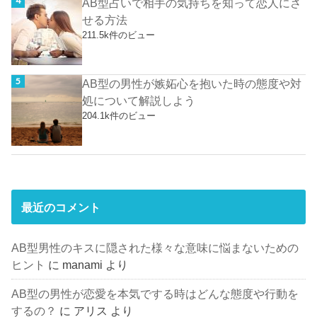
AB型占いで相手の気持ちを知って恋人にさ
せる方法
211.5k件のビュー
AB型の男性が嫉妬心を抱いた時の態度や対
処について解説しよう
204.1k件のビュー
最近のコメント
AB型男性のキスに隠された様々な意味に悩まないための
ヒント
に
manami
より
AB型の男性が恋愛を本気でする時はどんな態度や行動を
するの？
に
アリス
より