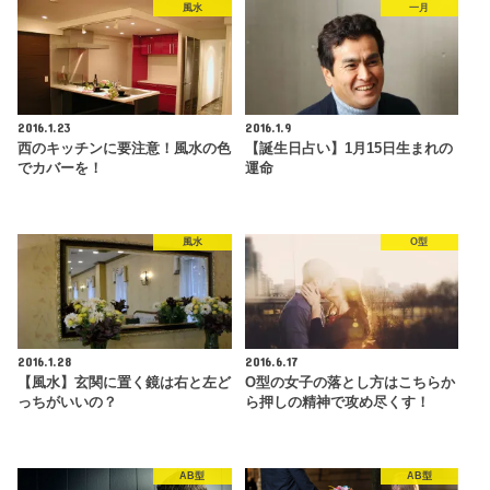
風水
一月
2016.1.23
2016.1.9
西のキッチンに要注意！風水の色
【誕生日占い】1月15日生まれの
でカバーを！
運命
風水
O型
2016.1.28
2016.6.17
【風水】玄関に置く鏡は右と左ど
O型の女子の落とし方はこちらか
っちがいいの？
ら押しの精神で攻め尽くす！
AB型
AB型