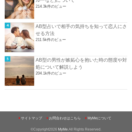
ルーなど)について
214.3k件のビュー
AB型占いで相手の気持ちを知って恋人にさ
せる方法
211.5k件のビュー
AB型の男性が嫉妬心を抱いた時の態度や対
処について解説しよう
204.1k件のビュー
サイトマップ
お問合わせはこちら
MyMeについて
©Copyright2026
MyMe
.All Rights Reserved.