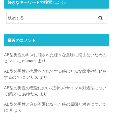
好きなキーワードで検索しよう♪
最近のコメント
AB型男性のキスに隠された様々な意味に悩まないための
ヒント
に
manami
より
AB型の男性が恋愛を本気でする時はどんな態度や行動を
するの？
に
アリス
より
AB型の男性の恋愛において別れのサインや対処法につい
て解説
に
あゆたん
より
AB型の男性と音信不通になった時の原因と対処について
に
月
より