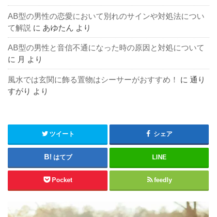
AB型の男性の恋愛において別れのサインや対処法につい
て解説
に
あゆたん
より
AB型の男性と音信不通になった時の原因と対処について
に
月
より
風水では玄関に飾る置物はシーサーがおすすめ！
に
通り
すがり
より
ツイート
シェア
はてブ
LINE
Pocket
feedly