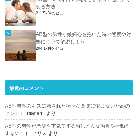
せる方法
211.5k件のビュー
AB型の男性が嫉妬心を抱いた時の態度や対
処について解説しよう
204.1k件のビュー
最近のコメント
AB型男性のキスに隠された様々な意味に悩まないための
ヒント
に
manami
より
AB型の男性が恋愛を本気でする時はどんな態度や行動を
するの？
に
アリス
より