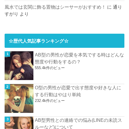
風水では玄関に飾る置物はシーサーがおすすめ！
に
通り
すがり
より
☆歴代人気記事ランキング☆
AB型の男性が恋愛を本気でする時はどんな
態度や行動をするの？
555.4k件のビュー
O型の男性が恋愛で出す態度や好きな人に
する行動はやはり単純
232.4k件のビュー
AB型男性との連絡での悩み(LINEの未読ス
ルーなど)について