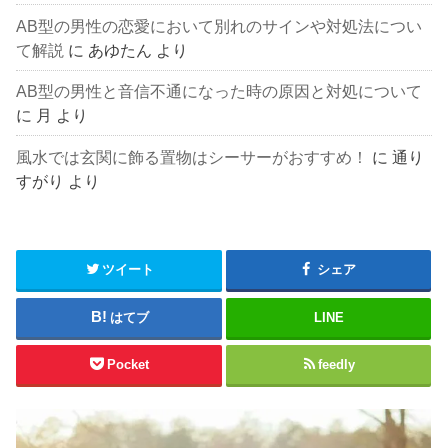
AB型の男性の恋愛において別れのサインや対処法につい
て解説
に
あゆたん
より
AB型の男性と音信不通になった時の原因と対処について
に
月
より
風水では玄関に飾る置物はシーサーがおすすめ！
に
通り
すがり
より
ツイート
シェア
はてブ
LINE
Pocket
feedly