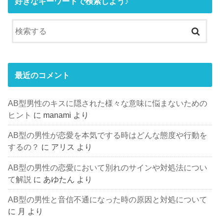
好きなキーワードで検索しよう♪
最近のコメント
AB型男性のキスに隠された様々な意味に悩まないための
ヒント
に
manami
より
AB型の男性が恋愛を本気でする時はどんな態度や行動を
するの？
に
アリス
より
AB型の男性の恋愛において別れのサインや対処法につい
て解説
に
あゆたん
より
AB型の男性と音信不通になった時の原因と対処について
に
月
より