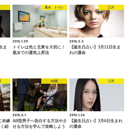
月
風水 トイレ
三月
2016.1.20
2016.2.5
生ま
トイレは色と北東を大切に！
【誕生日占い】3月11日生ま
風水での運気上昇法
れの運命
型
AB型
三月
2016.6.1
2016.1.26
に未練
AB型男子へ告白する方法やさ
【誕生日占い】3月6日生まれ
しく紹
せる方法を学んで攻略しよう
の運命