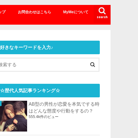
ップ
お問合わせはこちら
MyMeについて
search
好きなキーワードを入力♪
☆歴代人気記事ランキング☆
AB型の男性が恋愛を本気でする時
はどんな態度や行動をするの？
555.4k件のビュー