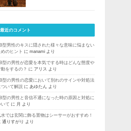
最近のコメント
AB型男性のキスに隠された様々な意味に悩まない
ためのヒント
に
manami
より
AB型の男性が恋愛を本気でする時はどんな態度や
行動をするの？
に
アリス
より
AB型の男性の恋愛において別れのサインや対処法
について解説
に
あゆたん
より
AB型の男性と音信不通になった時の原因と対処に
ついて
に
月
より
風水では玄関に飾る置物はシーサーがおすすめ！
に
通りすがり
より