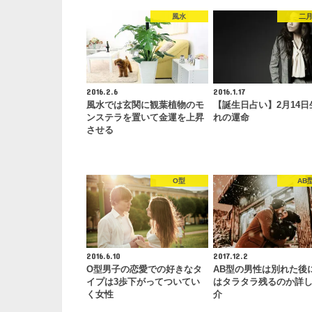
風水
二
2016.2.6
2016.1.17
風水では玄関に観葉植物のモ
【誕生日占い】2月14日
ンステラを置いて金運を上昇
れの運命
させる
O型
AB
2016.6.10
2017.12.2
O型男子の恋愛での好きなタ
AB型の男性は別れた後
イプは3歩下がってついてい
はタラタラ残るのか詳
く女性
介