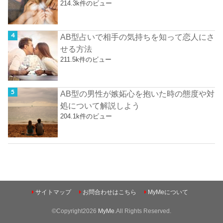
214.3k件のビュー
AB型占いで相手の気持ちを知って恋人にさ
せる方法
211.5k件のビュー
AB型の男性が嫉妬心を抱いた時の態度や対
処について解説しよう
204.1k件のビュー
サイトマップ
お問合わせはこちら
MyMeについて
©Copyright2026
MyMe
.All Rights Reserved.