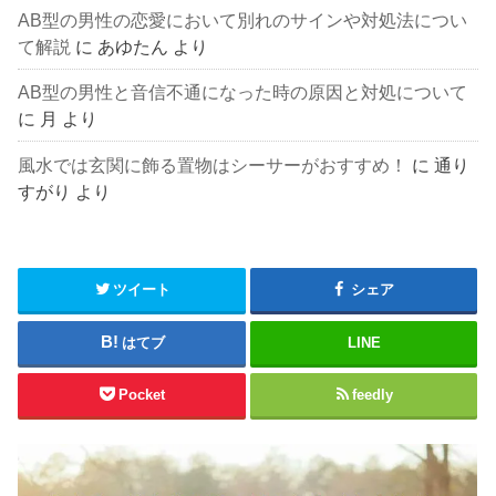
AB型の男性の恋愛において別れのサインや対処法につい
て解説
に
あゆたん
より
AB型の男性と音信不通になった時の原因と対処について
に
月
より
風水では玄関に飾る置物はシーサーがおすすめ！
に
通り
すがり
より
ツイート
シェア
はてブ
LINE
Pocket
feedly