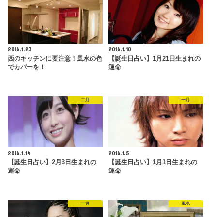
2016.1.23
2016.1.10
西のキッチンに要注意！風水の色
【誕生日占い】1月21日生まれの
でカバーを！
運命
二月
一月
2016.1.14
2016.1.5
【誕生日占い】2月3日生まれの
【誕生日占い】1月1日生まれの
運命
運命
一月
風水