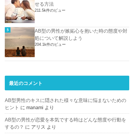
せる方法
211.5k件のビュー
AB型の男性が嫉妬心を抱いた時の態度や対
処について解説しよう
204.1k件のビュー
最近のコメント
AB型男性のキスに隠された様々な意味に悩まないための
ヒント
に
manami
より
AB型の男性が恋愛を本気でする時はどんな態度や行動を
するの？
に
アリス
より