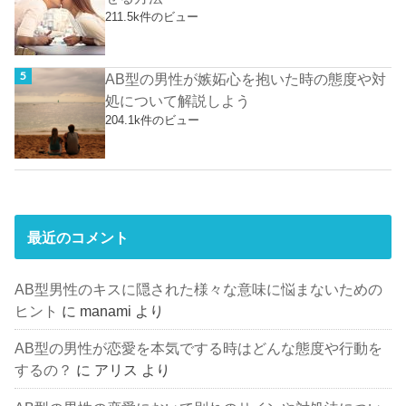
211.5k件のビュー
AB型の男性が嫉妬心を抱いた時の態度や対
処について解説しよう
204.1k件のビュー
最近のコメント
AB型男性のキスに隠された様々な意味に悩まないための
ヒント
に
manami
より
AB型の男性が恋愛を本気でする時はどんな態度や行動を
するの？
に
アリス
より