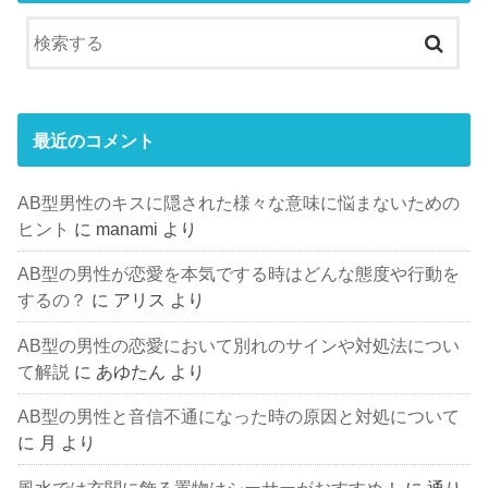
最近のコメント
AB型男性のキスに隠された様々な意味に悩まないための
ヒント
に
manami
より
AB型の男性が恋愛を本気でする時はどんな態度や行動を
するの？
に
アリス
より
AB型の男性の恋愛において別れのサインや対処法につい
て解説
に
あゆたん
より
AB型の男性と音信不通になった時の原因と対処について
に
月
より
風水では玄関に飾る置物はシーサーがおすすめ！
に
通り