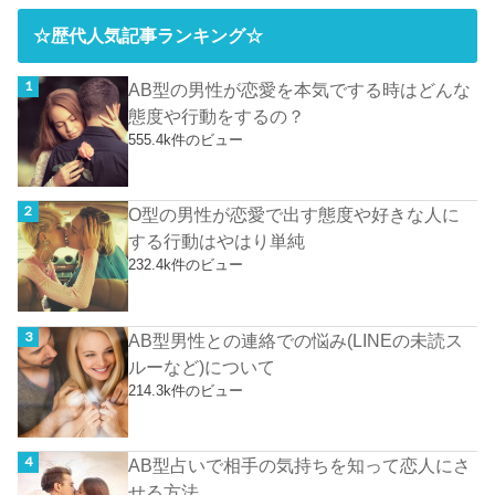
☆歴代人気記事ランキング☆
AB型の男性が恋愛を本気でする時はどんな
態度や行動をするの？
555.4k件のビュー
O型の男性が恋愛で出す態度や好きな人に
する行動はやはり単純
232.4k件のビュー
AB型男性との連絡での悩み(LINEの未読ス
ルーなど)について
214.3k件のビュー
AB型占いで相手の気持ちを知って恋人にさ
せる方法