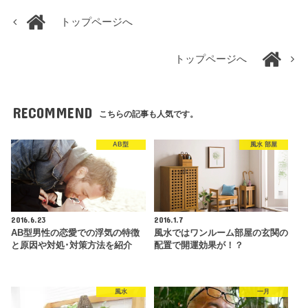
トップページへ
トップページへ
RECOMMEND
こちらの記事も人気です。
AB型
風水 部屋
2016.6.23
2016.1.7
AB型男性の恋愛での浮気の特徴
風水ではワンルーム部屋の玄関の
と原因や対処･対策方法を紹介
配置で開運効果が！？
風水
一月