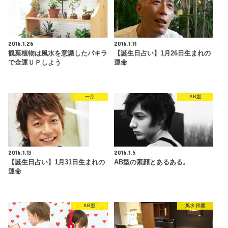
2016.1.26
2016.1.11
観葉植物は風水を意識したパキラ
【誕生日占い】1月26日生まれの
で金運ＵＰしよう
運命
一月
AB型
2016.1.13
2016.1.5
【誕生日占い】1月31日生まれの
AB型の素顔とあるある。
運命
AB型
風水 部屋