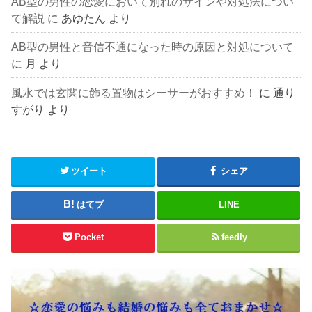
AB型の男性の恋愛において別れのサインや対処法につい
て解説
に
あゆたん
より
AB型の男性と音信不通になった時の原因と対処について
に
月
より
風水では玄関に飾る置物はシーサーがおすすめ！
に
通り
すがり
より
ツイート
シェア
はてブ
LINE
Pocket
feedly